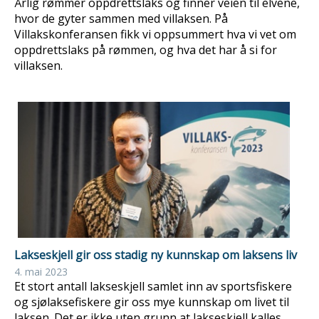
Årlig rømmer oppdrettslaks og finner veien til elvene,
hvor de gyter sammen med villaksen. På
Villakskonferansen fikk vi oppsummert hva vi vet om
oppdrettslaks på rømmen, og hva det har å si for
villaksen.
Lakseskjell gir oss stadig ny kunnskap om laksens liv
4. mai 2023
Et stort antall lakseskjell samlet inn av sportsfiskere
og sjølaksefiskere gir oss mye kunnskap om livet til
laksen. Det er ikke uten grunn at lakseskjell kalles