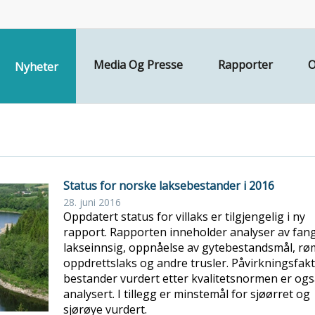
Media Og Presse
Rapporter
O
Nyheter
Status for norske laksebestander i 2016
28. juni 2016
Oppdatert status for villaks er tilgjengelig i ny
rapport. Rapporten inneholder analyser av fang
lakseinnsig, oppnåelse av gytebestandsmål, rø
oppdrettslaks og andre trusler. Påvirkningsfakt
bestander vurdert etter kvalitetsnormen er og
analysert. I tillegg er minstemål for sjøørret og
sjørøye vurdert.