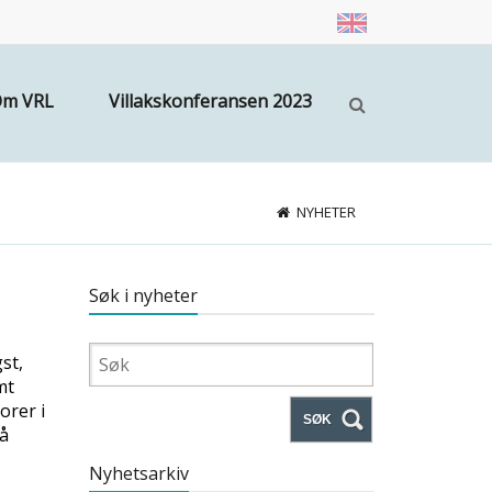
m VRL
Villakskonferansen 2023
NYHETER
Søk i nyheter
st,
mt
orer i
SØK
så
Nyhetsarkiv