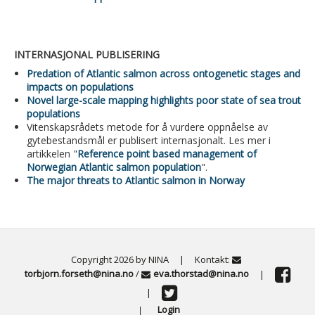
INTERNASJONAL PUBLISERING
Predation of Atlantic salmon across ontogenetic stages and
impacts on populations
Novel large-scale mapping highlights poor state of sea trout
populations
Vitenskapsrådets metode for å vurdere oppnåelse av
gytebestandsmål er publisert internasjonalt. Les mer i
artikkelen "
Reference point based management of
Norwegian Atlantic salmon population
".
The major threats to Atlantic salmon in Norway
Copyright 2026 by NINA
|
Kontakt:
torbjorn.forseth@nina.no
/
eva.thorstad@nina.no
|
|
Login
|