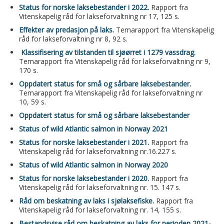
Status for norske laksebestander i 2022.
Rapport fra
Vitenskapelig råd for lakseforvaltning nr 17, 125 s.
Effekter av predasjon på laks.
Temarapport fra Vitenskapelig
råd for lakseforvaltning nr 8, 92 s.
Klassifisering av tilstanden til sjøørret i 1279 vassdrag.
Temarapport fra Vitenskapelig råd for lakseforvaltning nr 9,
170 s.
Oppdatert status for små og sårbare laksebestander.
Temarapport fra Vitenskapelig råd for lakseforvaltning nr
10, 59 s.
Oppdatert status for små og sårbare laksebestander
Status of wild Atlantic salmon in Norway 2021
Status for norske laksebestander i 2021.
Rapport fra
Vitenskapelig råd for lakseforvaltning nr.16.227 s.
Status of wild Atlantic salmon in Norway 2020
Status for norske laksebestander i 2020.
Rapport fra
Vitenskapelig råd for lakseforvaltning nr. 15. 147 s.
Råd om beskatning av laks i sjølaksefiske.
Rapport fra
Vitenskapelig råd for lakseforvaltning nr. 14, 155 s.
Bestandsvise råd om beskatning av laks for perioden 2021-