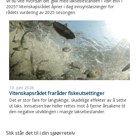
Vil du vite hvordan det gikk med laksebestanden i «din elv» i
2025? Vitenskapsrådet åpner i dag innsynsløsninger for
rådets vurdering av 2025 sesongen.
10. juni 2026
Vitenskapsrådet fraråder fiskeutsettinger
Det er stor fare for langsiktige, skadelige effekter av å sette
ut laks. Innsatsen bør heller rettes mot å fjerne årsakene til
den negative utviklingen i mange laksebestander.
Slik står det til i din sjøørretelv