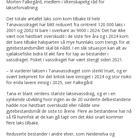
Morten Falkegård, medlem i Vitenskapelig råd for
lakseforvaltning.
Det totale antallet laks som kom tilbake til hele
Tanavassdraget har blitt redusert fra omtrent 120 000 laks i
2001 og 2002 til bare i overkant av 9000 i 2024. Det har ikke
vært noe høstbart overskudd i de siste fire åra og i 2024 kom
det bare tilbake halvparten så mye hunnlaks som trengs for at
gytebestandsmålet skal bli nådd. I en slik situasjon kan alt av
sjølaksefiske bidra til økt fare for tap av bestander i
vassdraget. Fisket i vassdraget har vært stengt siden 2021.
– Vi vurderer laksen i Tanavassdraget som sterkt truet, og er
svært bekymret for det kritisk lave innsiget i 2024 og stor risiko
for enda lavere innsig i 2025, sier Falkegård.
Tana er blant verdens største laksevassdrag, og er i en
synkende utvikling hvor ingen av de 20 vurderte delbestandene
hadde noe høstbart overskudd eller nådde sine
gytebestandsmål de siste to årene. Flere av bestandene har nå
så få hunnfisk at de kan gå tapt om det ikke snart kommer
flere laks tilbake.
Reduserte bestander i andre elver, som Neidenelva og