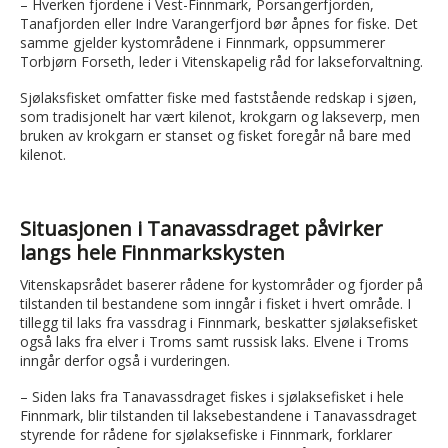
– Hverken fjordene i Vest-Finnmark, Porsangerfjorden,
Tanafjorden eller Indre Varangerfjord bør åpnes for fiske. Det
samme gjelder kystområdene i Finnmark, oppsummerer
Torbjørn Forseth, leder i Vitenskapelig råd for lakseforvaltning.
Sjølaksfisket omfatter fiske med faststående redskap i sjøen,
som tradisjonelt har vært kilenot, krokgarn og lakseverp, men
bruken av krokgarn er stanset og fisket foregår nå bare med
kilenot.
Situasjonen i Tanavassdraget påvirker
langs hele Finnmarkskysten
Vitenskapsrådet baserer rådene for kystområder og fjorder på
tilstanden til bestandene som inngår i fisket i hvert område. I
tillegg til laks fra vassdrag i Finnmark, beskatter sjølaksefisket
også laks fra elver i Troms samt russisk laks. Elvene i Troms
inngår derfor også i vurderingen.
– Siden laks fra Tanavassdraget fiskes i sjølaksefisket i hele
Finnmark, blir tilstanden til laksebestandene i Tanavassdraget
styrende for rådene for sjølaksefiske i Finnmark, forklarer