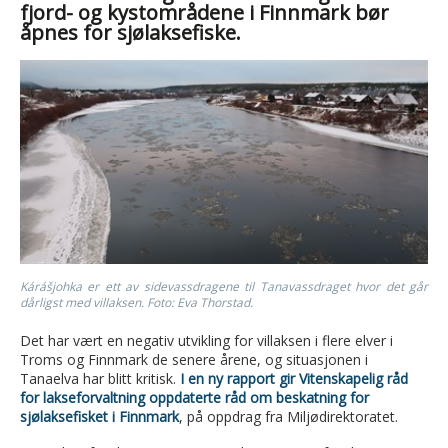
fjord- og kystområdene i Finnmark bør
åpnes for sjølaksefiske.
Kárášjohka er ett av sidevassdragene til Tanavassdraget hvor det går
dårligst med villaksen. Foto: Eva Thorstad.
Det har vært en negativ utvikling for villaksen i flere elver i
Troms og Finnmark de senere årene, og situasjonen i
Tanaelva har blitt kritisk.
I en ny rapport gir Vitenskapelig råd
for lakseforvaltning oppdaterte råd om beskatning for
sjølaksefisket i Finnmark
, på oppdrag fra Miljødirektoratet.