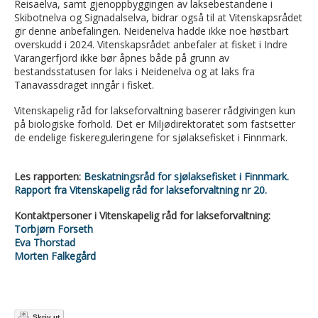
Reisaelva, samt gjenoppbyggingen av laksebestandene i
Skibotnelva og Signadalselva, bidrar også til at Vitenskapsrådet
gir denne anbefalingen. Neidenelva hadde ikke noe høstbart
overskudd i 2024. Vitenskapsrådet anbefaler at fisket i Indre
Varangerfjord ikke bør åpnes både på grunn av
bestandsstatusen for laks i Neidenelva og at laks fra
Tanavassdraget inngår i fisket.
Vitenskapelig råd for lakseforvaltning baserer rådgivingen kun
på biologiske forhold. Det er Miljødirektoratet som fastsetter
de endelige fiskereguleringene for sjølaksefisket i Finnmark.
Les rapporten:
Beskatningsråd for sjølaksefisket i Finnmark.
Rapport fra Vitenskapelig råd for lakseforvaltning nr 20.
Kontaktpersoner i Vitenskapelig råd for lakseforvaltning:
Torbjørn Forseth
Eva Thorstad
Morten Falkegård
Skriv ut