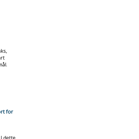
aks,
rt
mål.
rt for
I dette