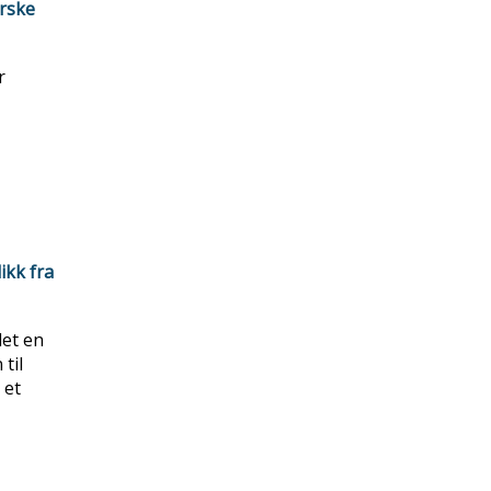
orske
r
ikk fra
let en
til
 et