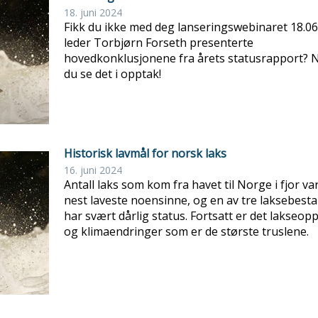
18. juni 2024
Fikk du ikke med deg lanseringswebinaret 18.06
leder Torbjørn Forseth presenterte
hovedkonklusjonene fra årets statusrapport? 
du se det i opptak!
Historisk lavmål for norsk laks
16. juni 2024
Antall laks som kom fra havet til Norge i fjor va
nest laveste noensinne, og en av tre laksebest
har svært dårlig status. Fortsatt er det lakseop
og klimaendringer som er de største truslene.