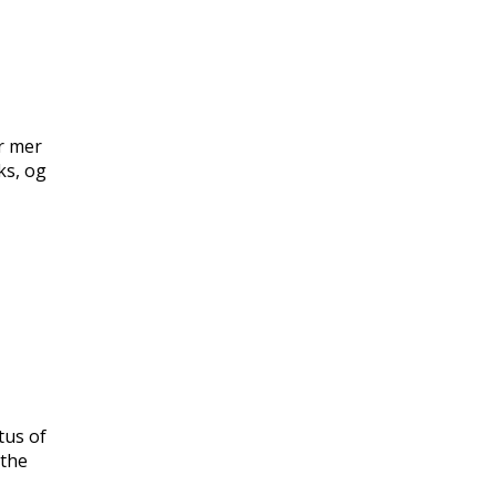
er mer
ks, og
tus of
 the