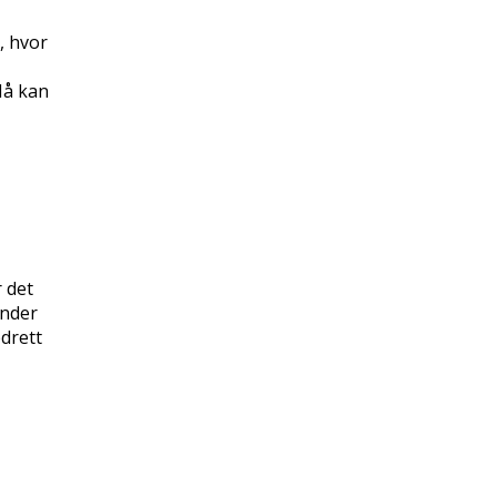
, hvor
Nå kan
r det
ander
pdrett