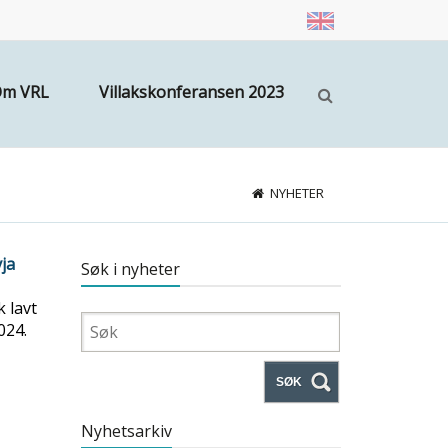
m VRL
Villakskonferansen 2023
NYHETER
vja
Søk i nyheter
k lavt
024.
SØK
Nyhetsarkiv